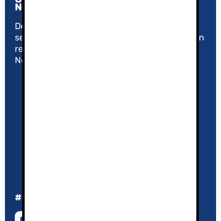
Nevada
Desde 2005, nuestro compromiso con la
seguridad y la calidad nos ha convertido en un
referente en el Turismo Activo de Sierra
Nevada.
Política de Privacidad
Aviso Legal
El equipo
Agenda 2026/27
¿Por qué contratar un guía de montaña?
#ComparteExperiencias