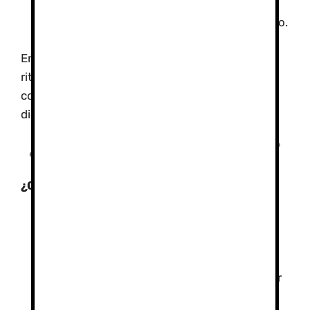
A pesar de las recomendaciones, es
crucial escuchar las señales del cuerpo.
En resumen, limitar las paradas y mantener un
ritmo constante son estrategias clave para
conservar energía, evitar el enfriamiento y
disfrutar de una ascensión segura y placentera.
¿Que pasa si voy muy lent@?
¿Qué pasa si voy muy lento?
Los guías de montaña están
acostumbrados a lidiar con grupos de
diferentes niveles.
Su prioridad es la seguridad y el bienestar
de todos.