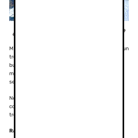
¿Cuantas paradas hacemos?
Muchos de los que venís os parece que subir a un
tresmil es como dar un paseo de senderismo
buscando flores; pero podemos estar en un
medio muy hostil (mucho frío, viento, nieve,
sensaciones térmicas bajas, hielos,…).
Normalmente cuando la gente viene con la
condiciones física que se pide hacemos unas
tres paradas en la subida. ¿Por qué tan pocas?
Razones para limitar las paradas: