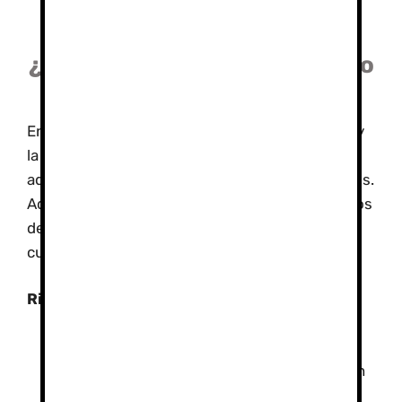
montaña, ropa de abrigo, etc.
¿Puedo comerme un bocadillo
en la cumbre?
En alta montaña, el tiempo es un factor crucial y
la exposición prolongada a las condiciones
adversas aumenta significativamente los riesgos.
Aquí te explico por qué es preferible evitar largos
descansos, como comer un bocadillo, en la
cumbre:
Riesgos de la exposición prolongada:
Hipotermia:
En la cumbre, las temperaturas suelen
ser muy bajas, especialmente con