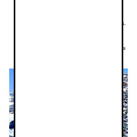
mirar en wikiloc rutas.
Ver rutas
Asciende gradualmente y evita
esfuerzos excesivos los primeros días.
Equipo adecuado:
Botas de montaña caña alta, ropa de
abrigo, protección solar, agua y comida
suficiente.