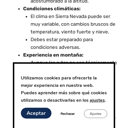
acostumbrado a la altitud.
Condiciones climáticas:
El clima en Sierra Nevada puede ser
muy variable, con cambios bruscos de
temperatura, viento fuerte y nieve.
Debes estar preparado para
condiciones adversas.
Experiencia en montaña:
Aunque las rutas no son técnicamente
difíciles, se recomienda tener
Utilizamos cookies para ofrecerte la
experiencia previa en senderismo de
mejor experiencia en nuestra web.
montaña.
Puedes aprender más sobre qué cookies
Es muy recomendable que antes de
utilizamos o desactivarlas en los
ajustes
.
hacer una ruta de montaña con esas
características, hayas hecho rutas de
Aceptar
Rechazar
Ajustes
senderismo de montaña con desnivel.
Subimos a un ritmo de 300/400