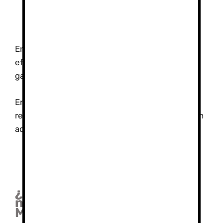
Vístete con capas para adaptarte a los
cambios de temperatura.
En resumen, en alta montaña, la rapidez y la
eficiencia son clave para minimizar los riesgos y
garantizar una experiencia segura.
En resumen, subir al Mulhacén y al Veleta
requiere una buena condición física, preparación
adecuada y respeto por la montaña.
¿Qué condición física necesito para subir al
Mulhacén y el Veleta?
¿Qué condición física
necesito para subir al
Mulhacén y el Veleta?