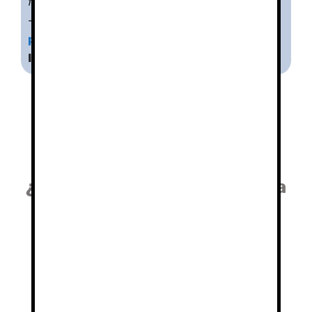
formados)
–
Precio Curso 1 día + Subida al Veleta
:
Ver
precio
Información sobre el curso de alpinismo
Aquí puedes ver más fotos
¿Por qué un guía de montaña
para realizar la Subida al
Veleta en Sierra Nevada en
Sierra Nevada?
Contratar un guía para hacer la Subida al
Veleta en Sierra Nevada tiene múltiples