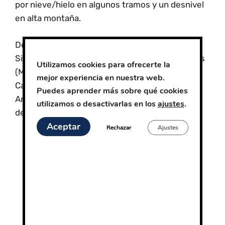
por nieve/hielo en algunos tramos y un desnivel
en alta montaña.
Desde la cumbre podremos admirar
​casi toda
Sierra Nevada con sus picos más característicos
Utilizamos cookies para ofrecerte la
(Mulhacén, Alcazaba, Picón de Jerez, pico
mejor experiencia en nuestra web.
Caballo,…) y ​
gran parte de las sierras de
Puedes aprender más sobre qué cookies
Andalucía
​,
el norte de Marruecos
​ y el estrecho
utilizamos o desactivarlas en los
ajustes
.
de Gibraltar.​
Aceptar
Rechazar
Ajustes
Curso de alpinismo (Sábado) y subida al
Veleta invernal. (Domingo).
Ver curso
Fechas Curso y Subida al Veleta:
Todas las
fechas
Puedes venir sol@, con tu pareja, con amigos,