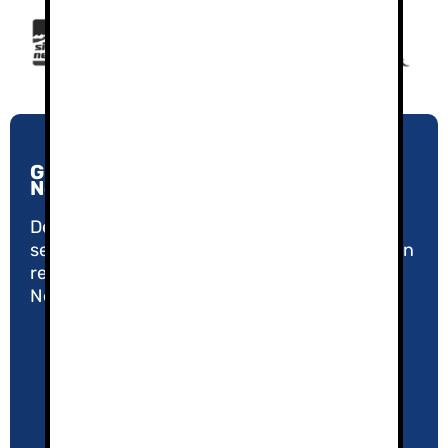
Guías de Montaña y Esquí en Sierra
Nevada
Desde 2005, nuestro compromiso con la
seguridad y la calidad nos ha convertido en un
referente en el Turismo Activo de Sierra
Nevada.
Política de Privacidad
Aviso Legal
El equipo