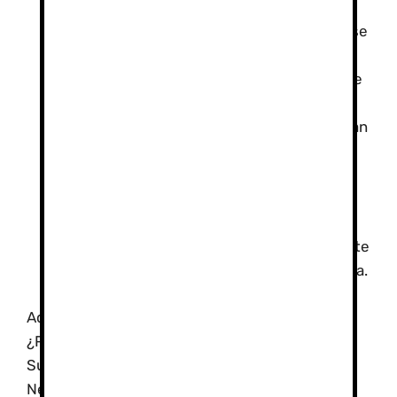
puede planificar el itinerario de manera
efectiva, asegurando que el tiempo se use
de la manera más eficiente posible.
Experiencia Enriquecedora:
Además de
la formación técnica, un guía puede
compartir historias y anécdotas que hagan
del curso una experiencia mucho más
enriquecedora.
Contratar un guía no solo garantiza una
experiencia más segura y educativa, sino
que también permite disfrutar plenamente
de la majestuosa belleza de Sierra Nevada.
Aquí puedes ver más fotos
¿Por qué un guía de montaña para realizar la
Subida al Veleta en Sierra Nevada en Sierra
Nevada?