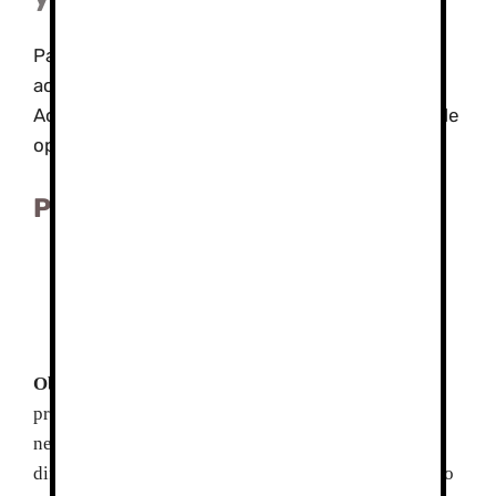
Para los futuros Técnicos de este tipo de
actividades en el medio natural y de Turismo
Activo, tenemos ofertado una amplia variedad de
opciones en su formación en montaña y esquí.
Packs Montañismo:
Cursos de 3 días con alojamiento (2
noches) en régimen de pensión
completa.
Objetivos
Adquirir conocimientos básicos de
progresión en terreno nevado. Aprender las técnicas
necesarias que permitan realizar actividades de
dificultad fácil/media, conocer los protocolos en caso