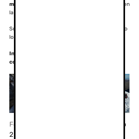
monitores titulados
y con amplia experiencia en
la docencia de estos deportes
Solicítanos presupuesto y nos adaptamos tanto
los objetivos y contenidos de los cursos.
Información y presupuestos.
Formulario de
contacto
Fotos:
Club 1
,
Grupo 1,
Club 2
,
Grupo
2