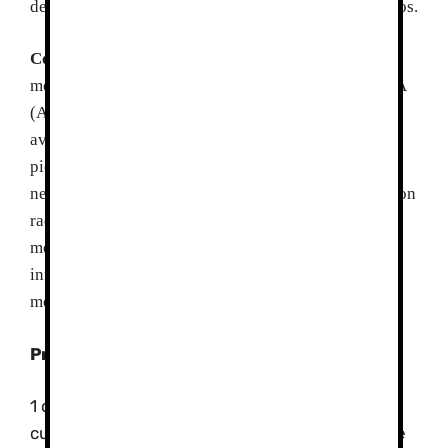
de emergencia y el entorno en el que nos encontramos.
Contenidos:
Materiales y equipo de
montañismo básico,Aludes, nivología básica,A.R.V.A
(Aparato de búsqueda de victimas de
avalanchas),técnica de progresión con crampones y
piolet, autodetención en caso de caída en terreno
nevado, descenso en terrenos nevados, progresión con
raquetas de nieve, protocolos de emergencia en
montaña, vivac-refugios de emergencia,
informaciones útiles (boletines aludes, rescate en
montaña, meteorología)…
Programa
:
1 día: Recepción del grupo, presentación del
curso y del equipo docente, teórica y talleres de