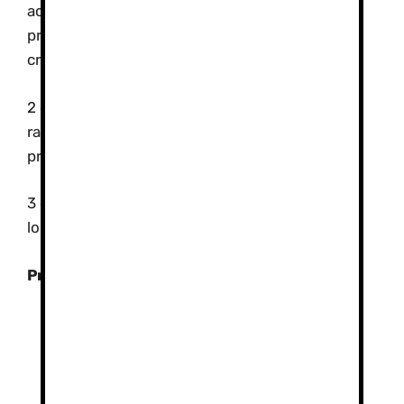
actividades (ruta con raquetas, aludes y
protocolos de seguridad, progresión con
crampones y piolet…)
2 día: teórica y talleres de actividades (ruta con
raquetas, aludes y protocolos de seguridad,
progresión con crampones y piolet…)
3 día: Ascensión al pico Veleta practicando todo
lo visto los días anteriores
Precios:
Consultar
Cursos de 2 días con alojamiento (1
noche) en régimen de pensión
completa.