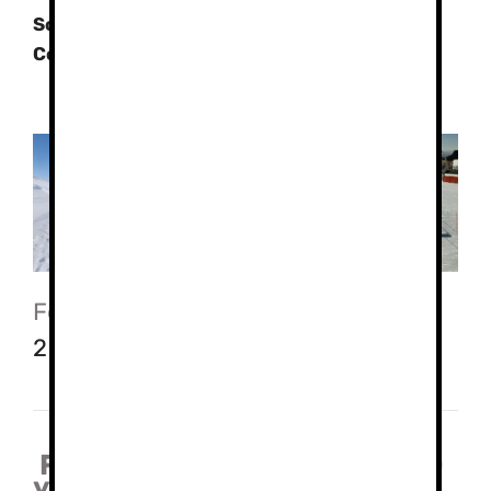
Solicite información y presupuestos.
Contacto
Fotos:
Escolares 1
,
Escolares
2
,
Escolares 3
Formaciones regladas (TECO
y TAFAC)