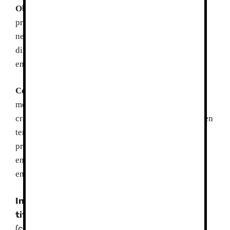
Objetivos
Adquirir conocimientos básicos de
progresión en terreno nevado. Aprender las técnicas
necesarias que permitan realizar actividades de
dificultad fácil, conocer los protocolos en caso de
emergencia y el entorno en el que nos encontramos.
Contenidos:
Materiales y equipo de
montañismo básico,técnica de progresión con
crampones y piolet, autodetención en caso de caída en
terreno nevado, descenso en terrenos nevados,
progresión con raquetas de nieve, protocolos de
emergencia en montaña, vivac-refugios de
emergencia.
Incluye:
Guías de Montaña especialistas y
titulados según normativa,
material técnico
(crampones, piolet, casco, raquetas, arnes,