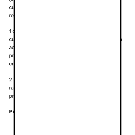
cuerdas, arvas, palas, sonda seguro de
responsabilidad civil para los participantes…)
1 día: Recepción del grupo, presentación del
curso y del equipo docente, teórica y talleres de
actividades (ruta con raquetas, aludes y
protocolos de seguridad, progresión con
crampones y piolet…)
2 día: teórica y talleres de actividades (ruta con
raquetas, aludes y protocolos de seguridad,
progresión con crampones y piolet…)
Precios:
Consultar
Cursos de 1 día.