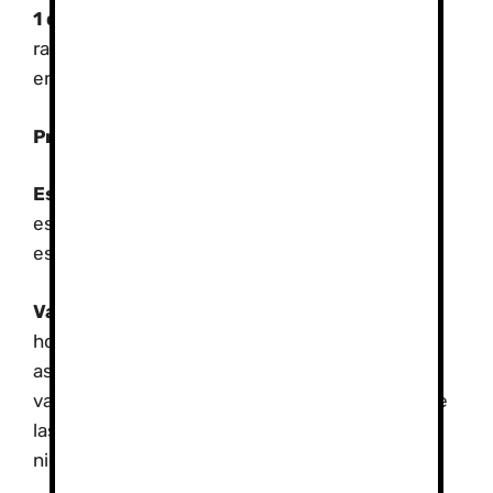
1 día “Conoce Sierra Nevada”
Ruta con
raquetas de nieve y construcción de vivac de
emergencia en terreno nevado…
Precios:
Consultar
Esquí o snow:
Alojamiento, forfaits, alquiler de
esquís, clases de esquí, escuela de
esquí,seguros…
Varios días de esquí con alojamiento
en
hoteles y Albergues de la estación con precios
asequibles en temporada baja y media. Con
variedad de combinaciones (Visitas al parque de
las ciencias, esquí-snow, rutas con raquetas de
nieve…)