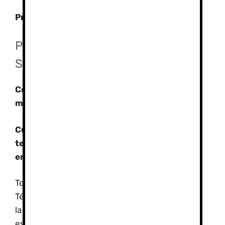
Precios:
Consultar
Pack Montañismo y Esquí o
Snoboards:
Combinación de Montaña y Esquí (3 días de
montaña y 2 días de esquí)
Cursos intensivos en fin de semana (Con
teoría en el Albergue o Refugios y prácticas
en montaña)
Todo los cursos están dirigidos y realizados por
Técnicos de Montaña con amplia experiencia en
la formación deportiva, federativa y reglada de
estos cursos.