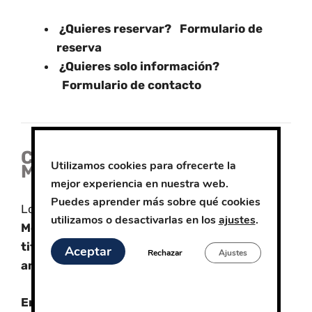
¿Quieres reservar?
Formulario de
reserva
¿Quieres solo información?
Formulario de contacto
Cursos de Formación en
Utilizamos cookies para ofrecerte la
Montaña
mejor experiencia en nuestra web.
Puedes aprender más sobre qué cookies
Los Cursos se imparten por
Guías de
utilizamos o desactivarlas en los
ajustes
.
Montaña especialistas y
titulados según normativa para grupos de
Aceptar
Rechazar
Ajustes
amigos o clubs de montaña.
En Esquí y Snowboards contamos con