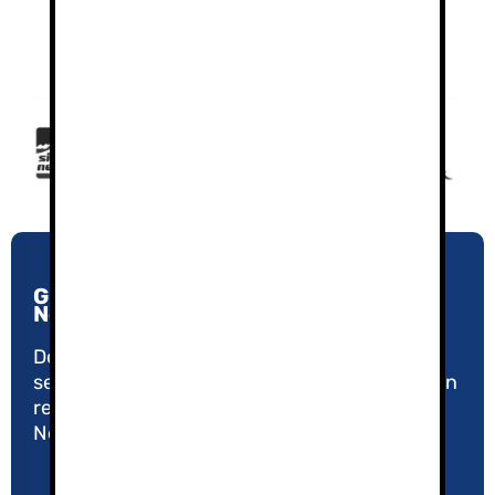
Guías de Montaña y Esquí en Sierra
Nevada
Desde 2005, nuestro compromiso con la
seguridad y la calidad nos ha convertido en un
referente en el Turismo Activo de Sierra
Nevada.
Política de Privacidad