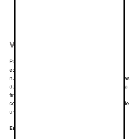
Viajes de Estudios
Para los grupos tenemos varias ofertas, desde
educación ambiental dirigida por Biólogos en
nuestro Parques Nacional de Sierra Nevada, rutas
de senderismo interpretativo, viajes de aventura
fin de estudios (Multiaventuras, raquetas,
construcción de iglus y vivac de emergencia…) de
un día o varios días con alojamiento.
En Sierra Nevada tenemos varias opciones: