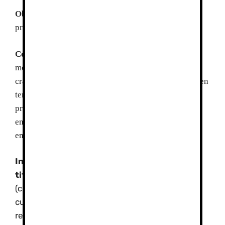
Objetivos
Adquirir conocimientos básicos de
progresión en terreno nevado.
Contenidos:
Materiales y equipo de
montañismo básico,técnica de progresión con
crampones y piolet, autodetención en caso de caída en
terreno nevado, descenso en terrenos nevados,
progresión con raquetas de nieve, protocolos de
emergencia en montaña, vivac-refugios de
emergencia.
Incluye:
Guías de Montaña especialistas y
titulados según normativa,
material técnico
(crampones, piolet, casco, raquetas, arnes,
cuerdas, arvas, palas, sonda seguro de
responsabilidad civil para los participantes…)