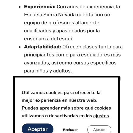
Experiencia:
Con años de experiencia, la
Escuela Sierra Nevada cuenta con un
equipo de profesores altamente
cualificados y apasionados por la
enseñanza del esquí.
Adaptabilidad:
Ofrecen clases tanto para
principiantes como para esquiadores más
avanzados, así como cursos específicos
para niños y adultos.
Material de calidad:
Disponen de todo el
material necesario para que disfrutes al
Utilizamos cookies para ofrecerte la
máximo de tu experiencia en la nieve,
mejor experiencia en nuestra web.
incluyendo esquís, botas y cascos de
Puedes aprender más sobre qué cookies
última generación.
utilizamos o desactivarlas en los
ajustes
.
Ubicación privilegiada:
La escuela se
encuentra en una de las estaciones de
Aceptar
Rechazar
Ajustes