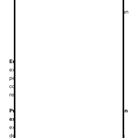
hacerle preguntas si tienes alguna duda.
Disfruta de la experiencia:
El esquí es un
deporte divertido, así que relájate y
disfruta de la nieve.
Diez consejos para esquiadores novatos
en Sierra Nevada
(ENLACE)
En resumen,
la Escuela Sierra Nevada es una
excelente opción para aprender a esquiar o
perfeccionar tu técnica. ¡No dudes en
contactarnos para obtener más información y
reservar tu curso!
Profesionales de alto nivel técnico y una gran
experiencia
, debidamente titulados según las
exigencias de las normativas de formación
deportiva nacional e internacional. Formados en