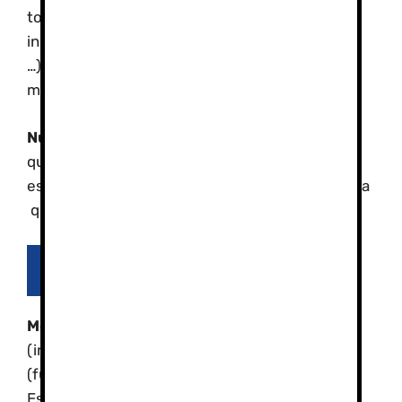
todas las modalidades (enseñanza con niños,
iniciación, perfeccionamiento,
fuera pista,
…).Siempre a la última en técnica, pedagogía y
material.
Nuestra filosofía
, el trato familiar. Queremos
que usted sólo se preocupe de
esquiar, ayudándole en todas sus gestiones para
que aproveches al máximo tus vacaciones.
Nuestros profesores
Modalidades:
Cursos y clases deIniciación
(infantil y adulto), nivel medio, alto, Freeride
(fuera de pista) y esquí adaptado
.
Escuela de
Esquí y Snow de Sierra Nevada.