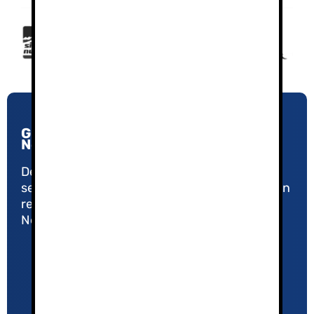
Guías de Montaña y Esquí en Sierra
Nevada
Desde 2005, nuestro compromiso con la
seguridad y la calidad nos ha convertido en un
referente en el Turismo Activo de Sierra
Nevada.
Política de Privacidad
Aviso Legal
El equipo