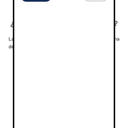
esquí más importantes de España, con
acceso a pistas para todos los gustos.
¿Qué tipo de cursos ofrecen?
La Escuela Sierra Nevada ofrece una amplia gama
de cursos, entre los que destacan:
Cursos para principiantes:
Perfectos
para aquellos que se inician en el mundo
del esquí.
Cursos de perfeccionamiento:
Diseñados para aquellos que desean
mejorar su técnica y disfrutar de la nieve
de una forma más avanzada.
Cursos para niños:
Con actividades
lúdicas y divertidas para que los más