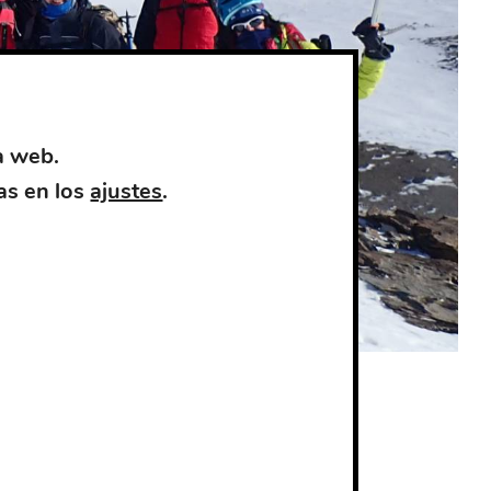
a web.
as en los
ajustes
.