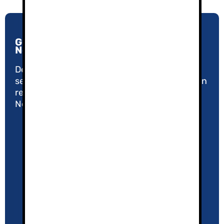
Guías de Montaña y Esquí en Sierra
Nevada
Desde 2005, nuestro compromiso con la
seguridad y la calidad nos ha convertido en un
referente en el Turismo Activo de Sierra
Nevada.
Política de Privacidad
Aviso Legal
El equipo
Agenda 2026/27
¿Por qué contratar un guía de montaña?