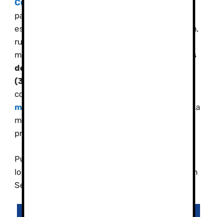
Curso de Alpinismo
,
el segundo día subiremos
para aclimatar al Pico Veleta, el tercer día nos
espera al Pico Elorrieta por los Tajos de la Virgen,
ruta exigente, técnica y con un ambiente muy
montañero. Allí visitaremos uno de los
refugios
de montaña más altos de toda España
(3187m)
.
Ver historia
y el último día como
colofón ascenderemos al
Pico Mulhacén
(
Ver
más
)
, pasando por la Carugüela y la Caldera, ruta
muy exigente por lo que tienes que venir
preparado para esta increíble aventura..
Puedes venir sol@, nos encargamos de formar
los grupos en Los tresmiles de Sierra Nevada en
Semana Santa
Fotos
Fotos actividad