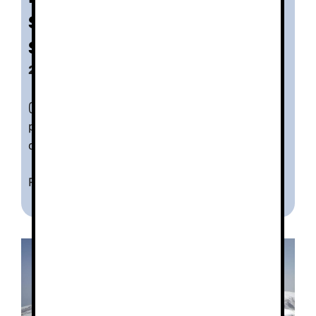
Sierra Nevada en Semana
Santa
280€/participante
(Precios para grupos de más de 6
participantes, No incluye alojamientos,
desayunos, ni cenas.
Ratio por guía 9/10 participantes