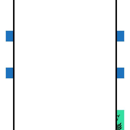
Información
y reservas
Whatsapp
¿Por qué un guía de montaña?
Leer más