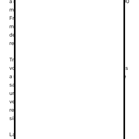
a nivel del mar, para después hacerlo a casi 4.000
metros de altitud en la zona de Los Alpes en
Francia. Tras un periodo de cuatro horas, se
midieron nuevamente los niveles de saturación
de oxígeno y se realizó un ultrasonido para
revisar las funciones cardíacas.
Tras pasar 24 horas en altitud, 13 de los 34
voluntarios presentaron síntomas de moderados
a severos. Estos tenían los niveles más bajos de
saturación de oxígeno y el ultrasonido mostró
una mala función en la habilidad sistólica del
ventrículo derecho. Estos cambios no se
registraron en el grupo que no experimentó
síntomas de mal de altura.
La jefa del estudio, Rosa María Bruno, apuntaba