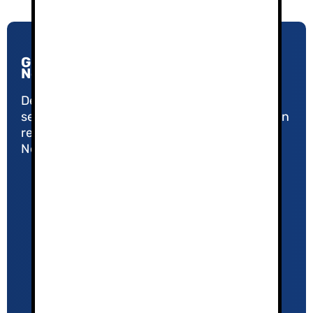
Guías de Montaña y Esquí en Sierra
Nevada
Desde 2005, nuestro compromiso con la
seguridad y la calidad nos ha convertido en un
referente en el Turismo Activo de Sierra
Nevada.
Política de Privacidad
Aviso Legal
El equipo
Agenda 2026/27
¿Por qué contratar un guía de montaña?