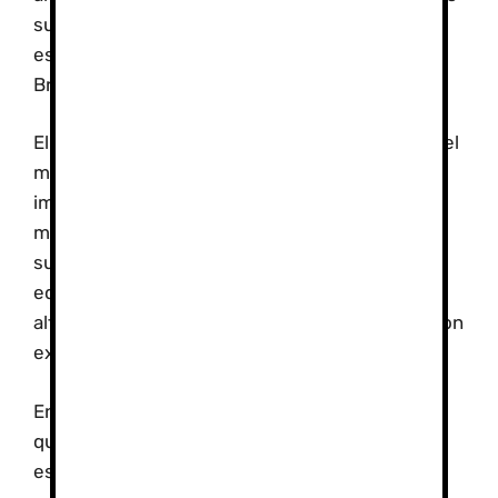
susceptibles en la que se puede aplicar
estrategias preventivas», afirmó Rosa María
Bruno.
El único pero que tiene esta prueba es que por el
momento, para que sea efectiva, es
imprescindible que el sujeto de estudie pase al
menos cuatro horas expuesto a una altitud
superior a los 2.500 metros, si bien desde el
equipo de investigación ya trabajan para que la
altitud vaya disminuyendo y que sea efectiva con
exposiciones a menor altitud.
En Sierra Nevada no hay mucha altura, pero si
que podemos sufrir los primeros síntomas de
este mal de los montañeros.