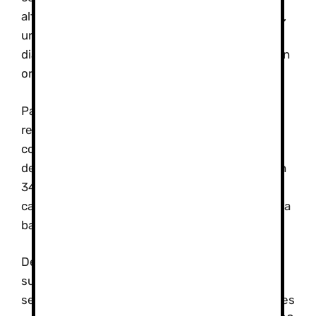
altura, también conocido como mal de montaña,
una afección que hasta ahora no podía ser
diagnosticada previamente a la exposición de un
organismo a una determinada altitud.
Para ello, los investigadores se fijaron en cómo
respondía el corazón de los sujetos a
condiciones de hipoxia, es decir, a niveles bajos
de oxígeno; estas pruebas se llevaron a cabo en
34 voluntarios sanos y estudiaron la función
cardiovascular a partir de una técnica no invasiva
basada en ultrasonidos.
De todos ellos, una tercera parte ya habían
sufrido mal de altura con antelación, por lo que
se midieron también los niveles cardiovasculares