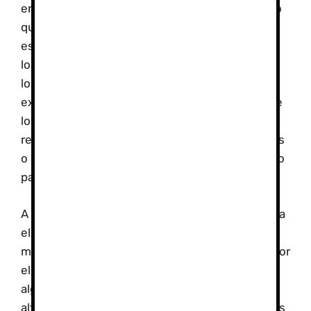
en la presentación de los resultados del estudio
que “si se confirman estos resultados en
estudios más amplios, será posible identificar a
los individuos vulnerables. Así podremos limitar
los medicamentos (y efectos secundarios)
exclusivamente a aquellos que verdaderamente
lo necesiten, y les podremos ofrecer consejo y
recomendaciones como evitar grandes altitudes
o destinar más tiempo en el proceso de ascenso
para permitir que haya una mejor aclimatación”.
A pesar del avance que esto podría suponer para
el mundo de la alta montaña, todavía quedan
muchas incógnitas relativas a esta afección; «por
el momento no sabemos exactamente por qué
algunas personas se pueden adaptar bien a las
alturas y otras no, o cómo identificar a individuos