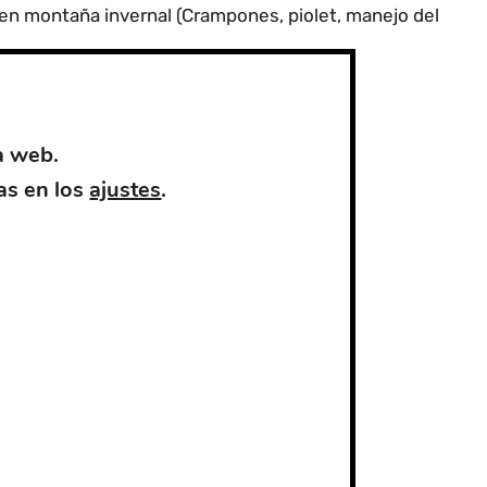
en montaña invernal (Crampones, piolet, manejo del
a web.
olviendo todas tus dudas.
as en los
ajustes
.