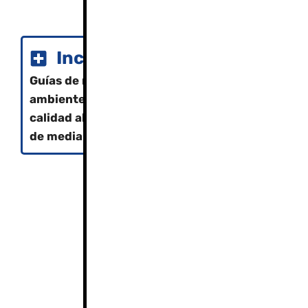
Incluye
Guías de montaña, seguro de responsabilidad ci
ambiente, seguro de accidentes, reportaje de f
calidad alta y bastones
,
alojamiento en refugio
de media pensión (alojamiento, desayuno y cen