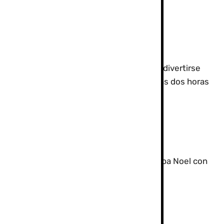
s no esquiadores tendrán la posibilidad de divertirse
Borreguiles permanecerá abierto durante las dos horas
ta de El Río iluminada y una hora más de
as. Durante tres jornadas consecutivas Papa Noel con