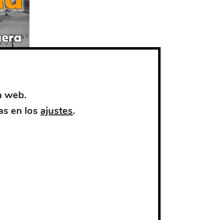
a web.
as en los
ajustes
.