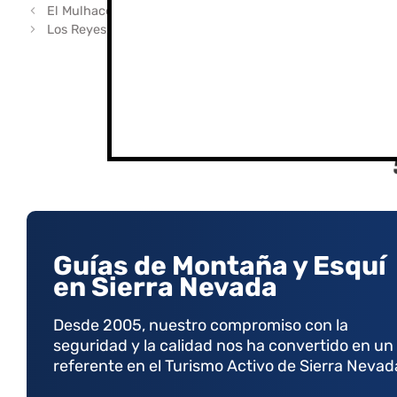
El Mulhacén: La Tumba Secreta del Último Rey de Granad
Los Reyes Magos llegan a Sierra Nevada en esquí
Guías de Montaña y Esquí
en Sierra Nevada
Desde 2005, nuestro compromiso con la
seguridad y la calidad nos ha convertido en un
referente en el Turismo Activo de Sierra Nevad