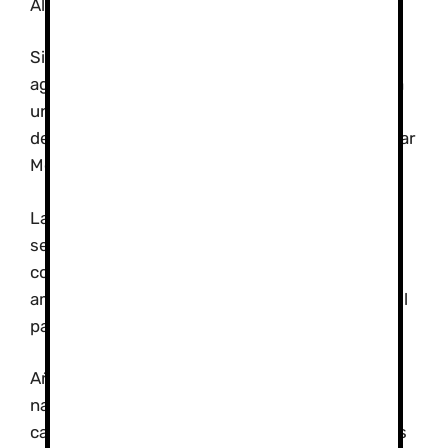
Almería.
Situada entre ambas provincias, La Alpujarra
aglutina a 46 municipios vertebrados en torno a
una serie de valles y barrancos que descienden
desde las cumbres de Sierra Nevada hasta el mar
Mediterráneo.
La declaración aprobada este jueves por los
senadores destaca que se trata de un territorio
con unos perfiles geomorfológicos propios al
amparo de una reserva de la biosfera como es el
parque natural de Sierra Nevada.
Añade que en él se mezclan los bosques
naturales de encinas milenarias, pinos y
castaños, con valles surcados por ríos y pueblos