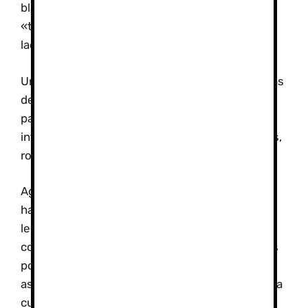
blancos, con sus características chimeneas y
«terraos», suspendidos de las «imposibles
laderas» de Sierra Nevada.
Un espacio, continúa la declaración, que, además
de una enorme belleza natural, atesora un gran
patrimonio histórico y cultural fruto de la
influencia de pobladores como los íberos, celtas,
romanos, visigodos, musulmanes y moriscos.
Agrega que gracias al esfuerzo de sus
habitantes, «verdaderos artífices de este
legado», La Alpujarra sigue conservando las
costumbres, tradiciones y formas de vida de los
pobladores que a lo largo de los siglos fueron
asentándose en la comarca, especialmente de la
cultura morisca que le otorgó una identidad