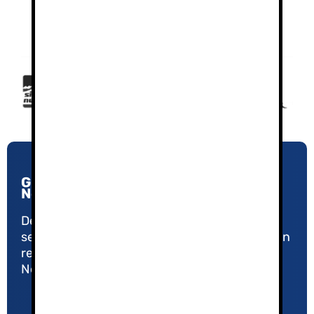
Guías de Montaña y Esquí en Sierra
Nevada
Desde 2005, nuestro compromiso con la
seguridad y la calidad nos ha convertido en un
referente en el Turismo Activo de Sierra
Nevada.
Política de Privacidad