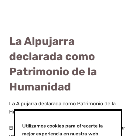
La Alpujarra
declarada como
Patrimonio de la
Humanidad
La Alpujarra declarada como Patrimonio de la
Humanidad
Utilizamos cookies para ofrecerte la
El Pleno del Senado ha aprobado este jueves por
mejor experiencia en nuestra web.
unanimidad una declaración institucional de