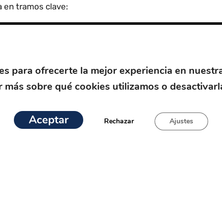
a en tramos clave:
1. Granada – Pinos Genil
del Hotel Alhambra Palace en Granada. Esta primera sección
es para ofrecerte la mejor experiencia en nuestr
 más sobre qué cookies utilizamos o desactivarl
 Pinos Genil – Güéjar Sierra – El Char
Aceptar
Rechazar
Ajustes
vía más escarpado. La línea discurría paralela al río Genil,
 túneles
y
21 puentes
, incluido el Puente del Blanquillo
 a la población de Güéjar Sierra, era la estación más pró
uchos años.