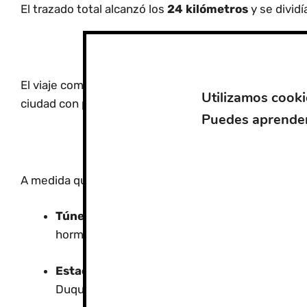
El trazado total alcanzó los
24 kilómetros
y se dividí
El viaje comenzaba en la zona de las Vistillas, cerca 
Utilizamos cooki
ciudad con poblaciones cercanas como Pinos Genil.
Puedes aprender
2.
A medida que el ferrocarril avanzaba, el paisaje se vol
Túneles y Puentes:
Se llegaron a construir
14
hormigón.
Estación del Charcón:
Este punto, muy cercano
Duque y sirvió de punto de retorno durante m