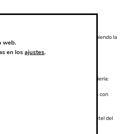
 era de vía ordinaria y la más accesible, uniendo la
a web.
as en los
ajustes
.
cón
 y requirió una impresionante obra de ingeniería:
, uno de los primeros de España construidos con
xima al emplazamiento previsto para el Hotel del