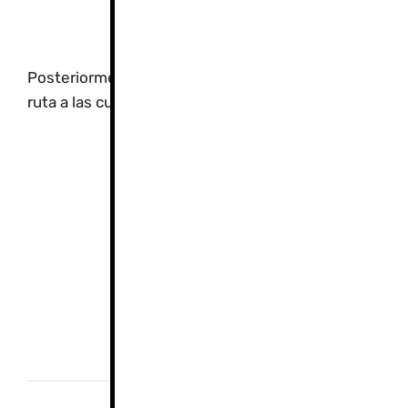
3. La Úl
Posteriormente, las obras se extendieron hasta el
Ba
ruta a las cumbres más altas de la Sierra. Este fue el p