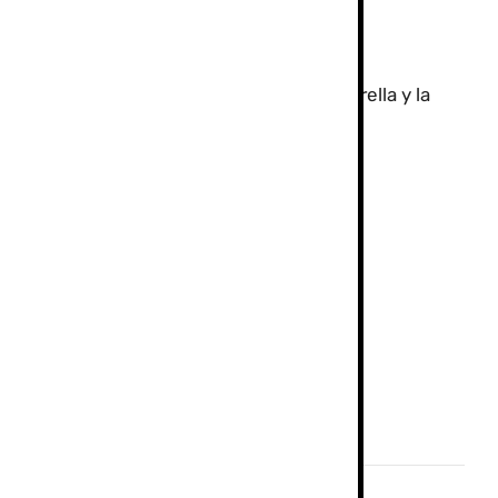
 San Juan
irve de inicio a la mítica Vereda de la Estrella y la