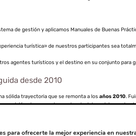
tema de gestión y aplicamos Manuales de Buenas Práctica
riencia turística» de nuestros participantes sea totalme
os agentes turísticos y el destino en su conjunto para g
nguida desde 2010
na sólida trayectoria que se remonta a los
años 2010
. Fu
na visión pionera en la excelencia del servicio en el ent
ística»
año tras año es un reflejo de nuestro esfuerzo c
es para ofrecerte la mejor experiencia en nuestr