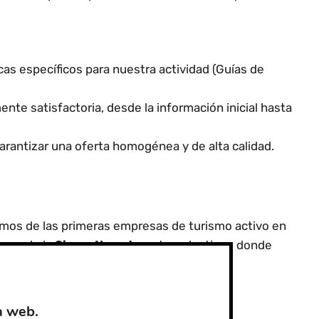
s específicos para nuestra actividad (Guías de
nte satisfactoria, desde la información inicial hasta
arantizar una oferta homogénea y de alta calidad.
imos de las primeras empresas de turismo activo en
orno de la
Sierra Nevada
y otros destinos donde
ontinuado en:
a web.